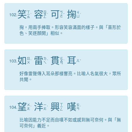
笑
容
可
掬
ㄒ
ㄖ
ㄎ
ㄐ
102.
ㄧ
ˋ
ㄨ
ˊ
ˇ
ˊ
ㄜ
ㄩ
ㄠ
ㄥ
掬，用兩手捧取。形容笑容滿面的樣子。與「喜形於
色、笑逐顏開」相似。
如
雷
貫
耳
ㄍ
ㄖ
ㄌ
103.
ˊ
ˊ
ㄨ
ˋ
ㄦ
ˇ
ㄨ
ㄟ
ㄢ
好像雷聲傳入耳朵那樣響亮。比喻人名氣很大，眾所
共聞。
望
洋
興
嘆
ㄒ
ㄨ
ㄧ
ㄊ
104.
ˋ
ˊ
ㄧ
ˋ
ㄤ
ㄤ
ㄢ
ㄥ
比喻因能力不足而自嘆不如或感到無可奈何。與「無
可奈何」義近。