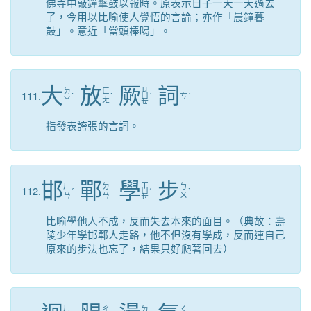
佛寺中敲鐘擊鼓以報時。原表示日子一天一天過去
了，今用以比喻使人覺悟的言論；亦作「晨鐘暮
鼓」。意近「當頭棒喝」。
大
放
厥
詞
ㄐ
ㄉ
ㄈ
111.
ˋ
ˋ
ㄩ
ˊ
ㄘ
ˊ
ㄚ
ㄤ
ㄝ
指發表誇張的言詞。
邯
鄲
學
步
ㄒ
ㄏ
ㄉ
ㄅ
112.
ˊ
ㄩ
ˊ
ˋ
ㄢ
ㄢ
ㄨ
ㄝ
比喻學他人不成，反而失去本來的面目。（典故：壽
陵少年學邯鄲人走路，他不但沒有學成，反而連自己
原來的步法也忘了，結果只好爬著回去）
ㄏ
ㄔ
ㄉ
ㄑ