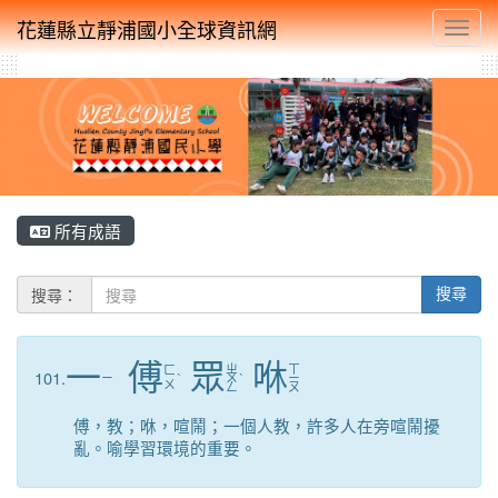
花蓮縣立靜浦國小全球資訊網
Toggl
所有成語
搜尋：
搜尋
一
傅
眾
咻
ㄓ
ㄒ
ㄈ
101.
ㄧ
ˋ
ㄨ
ˋ
ㄧ
ㄨ
ㄥ
ㄡ
傅，教；咻，喧鬧；一個人教，許多人在旁喧鬧擾
亂。喻學習環境的重要。