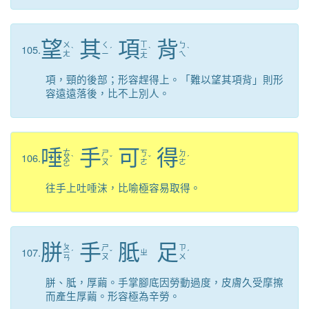
望
其
項
背
ㄒ
ㄨ
ㄑ
ㄅ
105.
ˋ
ˊ
ㄧ
ˋ
ˋ
ㄤ
ㄧ
ㄟ
ㄤ
項，頸的後部；形容趕得上。「難以望其項背」則形
容遠遠落後，比不上別人。
唾
手
可
得
ㄊ
ㄕ
ㄎ
ㄉ
106.
ㄨ
ˋ
ˇ
ˇ
ˊ
ㄡ
ㄜ
ㄜ
ㄛ
往手上吐唾沫，比喻極容易取得。
胼
手
胝
足
ㄆ
ㄕ
ㄗ
107.
ㄧ
ˊ
ˇ
ㄓ
ˊ
ㄡ
ㄨ
ㄢ
胼、胝，厚繭。手掌腳底因勞動過度，皮膚久受摩擦
而產生厚繭。形容極為辛勞。