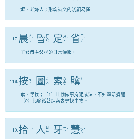
嫗，老婦人；形容詩文的淺顯易懂。
晨
昏
定
省
ㄏ
ㄉ
ㄒ
ㄔ
117.
ˊ
ㄨ
ㄧ
ˋ
ㄧ
ˇ
ㄣ
ㄣ
ㄥ
ㄥ
子女侍奉父母的日常儀節。
按
圖
索
驥
ㄙ
ㄊ
ㄐ
118.
ㄢ
ˋ
ˊ
ㄨ
ˇ
ˋ
ㄨ
ㄧ
ㄛ
索，尋找；（1）比喻做事拘泥成法，不知靈活變通
（2）比喻循著線索去尋找事物。
拾
人
牙
慧
ㄏ
ㄖ
ㄧ
119.
ㄕ
ˊ
ˊ
ˊ
ㄨ
ˋ
ㄣ
ㄚ
ㄟ