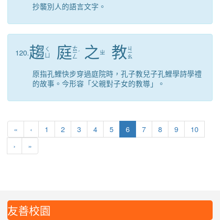
抄襲別人的語言文字。
趨
庭
之
教
ㄊ
ㄐ
ㄑ
120.
ㄧ
ˊ
ㄓ
ㄧ
ㄩ
ㄥ
ㄠ
原指孔鯉快步穿過庭院時，孔子教兒子孔鯉學詩學禮
的故事。今形容「父親對子女的教導」。
第一頁
上一頁
(目前頁次)
«
‹
1
2
3
4
5
6
7
8
9
10
下一頁
最後頁
›
»
友善校園