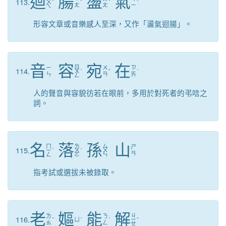
迴
腸
盪
氣
113.
ㄨ
ˊ
ˊ
ˋ
ˋ
ㄤ
ㄤ
ㄧ
ㄟ
形容文章或音樂感人至深，又作「盪氣迴腸」。
音
容
宛
在
ㄖ
ㄧ
ㄨ
ㄗ
114.
ㄨ
ˊ
ˇ
ˋ
ㄣ
ㄢ
ㄞ
ㄥ
人的聲音與容貌彷若在眼前，多用於對死者的弔唁之
詞。
名
落
孫
山
ㄇ
ㄌ
ㄙ
ㄕ
115.
ㄧ
ˊ
ㄨ
ˋ
ㄨ
ㄢ
ㄥ
ㄛ
ㄣ
指考試或選拔未被錄取。
老
嫗
能
解
ㄐ
ㄌ
ㄋ
116.
ˇ
ㄩ
ˋ
ˊ
ㄧ
ˇ
ㄠ
ㄥ
ㄝ