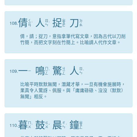
倩
人
捉
刀
ㄑ
ㄓ
ㄖ
ㄉ
108.
ㄧ
ˋ
ˊ
ㄨ
ㄣ
ㄠ
ㄢ
ㄛ
倩，請；捉刀，意指拿筆代寫文章，因為古代以刀削
竹簡，而把文字刻在竹簡上。比喻請人代作文章。
一
鳴
驚
人
ㄇ
ㄐ
ㄖ
109.
ㄧ
ㄧ
ˊ
ㄧ
ˊ
ㄣ
ㄥ
ㄥ
比喻平時默默無聞，潛藏才華，一旦有機會施展時，
果真令人驚訝、佩服。與「庸庸碌碌、沒沒（默默）
無聞」相反。
暮
鼓
晨
鐘
ㄓ
ㄇ
ㄍ
ㄔ
110.
ˋ
ˇ
ˊ
ㄨ
ㄨ
ㄨ
ㄣ
ㄥ