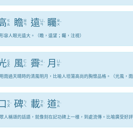
高
瞻
遠
矚
ㄍ
ㄓ
ㄩ
ㄓ
ˇ
ˇ
ㄠ
ㄢ
ㄢ
ㄨ
形容人眼光遠大。（瞻，遠望；矚，注視）
光
風
霽
月
ㄍ
ㄈ
ㄐ
ㄩ
ㄨ
ˋ
ˋ
ㄥ
ㄧ
ㄝ
ㄤ
用雨過天晴時的清風明月，比喻人坦蕩高尚的胸懷品格。（光風，雨
口
碑
載
道
ㄎ
ㄅ
ㄗ
ㄉ
ˇ
ˋ
ˋ
ㄡ
ㄟ
ㄞ
ㄠ
眾人稱頌的話語，就像刻在記功碑上一樣，到處流傳。比喻廣受好評