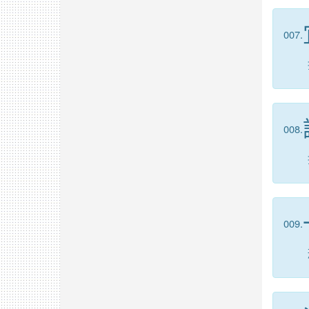
007.
008.
009.