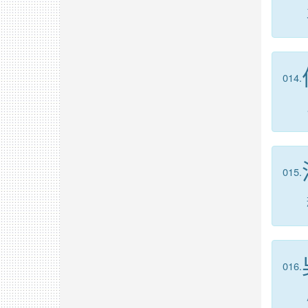
014.
015.
016.