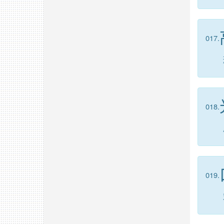
017.
018.
019.