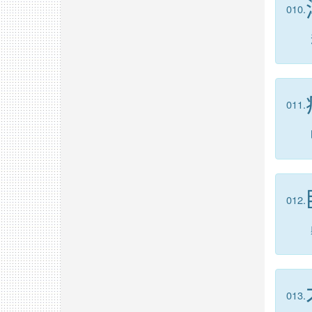
010.
011.
012.
013.