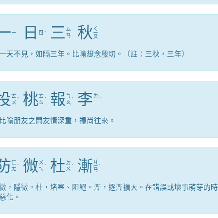
一
日
三
秋
ㄑ
ㄙ
ㄧ
ㄖ
ˋ
ㄧ
ㄢ
ㄡ
一天不見，如隔三年。比喻想念殷切。（註：三秋，三年）
投
桃
報
李
ㄊ
ㄊ
ㄅ
ㄌ
ˊ
ˊ
ˋ
ˇ
ㄡ
ㄠ
ㄠ
ㄧ
比喻朋友之間友情深重，禮尚往來。
防
微
杜
漸
ㄐ
ㄈ
ㄨ
ㄉ
ˊ
ˊ
ˋ
ㄧ
ˋ
ㄤ
ㄟ
ㄨ
ㄢ
微，隱微。杜，堵塞、阻絕。漸，逐漸擴大。在錯誤或壞事萌芽的時
惡化。