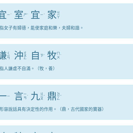
宜
室
宜
家
ㄐ
ㄧ
ˊ
ㄕ
ˋ
ㄧ
ˊ
ㄧ
ㄚ
指女子有婦德，能使家庭和樂，夫婦和諧。
謙
沖
自
牧
ㄑ
ㄔ
ㄇ
ㄧ
ㄨ
ㄗ
ˋ
ˋ
ㄨ
ㄢ
ㄥ
指人謙虛不自滿。（牧，養）
一
言
九
鼎
ㄐ
ㄉ
ㄧ
ㄧ
ˊ
ㄧ
ˇ
ㄧ
ˇ
ㄢ
ㄡ
ㄥ
形容說話具有決定性的作用。（鼎，古代國家的寶器）