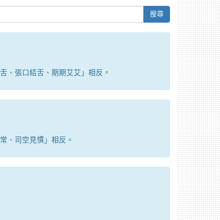
搜尋
舌、張口結舌、期期艾艾」相反。
常、司空見慣」相反。