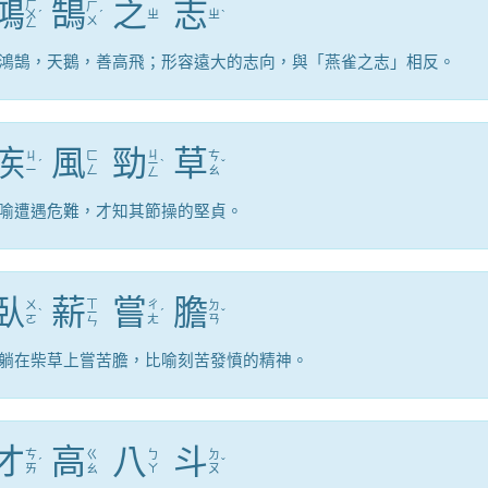
鴻
鵠
之
志
ㄏ
ㄏ
ㄨ
ˊ
ˊ
ㄓ
ㄓ
ˋ
ㄨ
ㄥ
鴻鵠，天鵝，善高飛；形容遠大的志向，與「燕雀之志」相反。
疾
風
勁
草
ㄐ
ㄐ
ㄈ
ㄘ
ˊ
ㄧ
ˋ
ˇ
ㄧ
ㄥ
ㄠ
ㄥ
喻遭遇危難，才知其節操的堅貞。
臥
薪
嘗
膽
ㄒ
ㄨ
ㄔ
ㄉ
ˋ
ㄧ
ˊ
ˇ
ㄛ
ㄤ
ㄢ
ㄣ
躺在柴草上嘗苦膽，比喻刻苦發憤的精神。
才
高
八
斗
ㄘ
ㄍ
ㄅ
ㄉ
ˊ
ˇ
ㄞ
ㄠ
ㄚ
ㄡ