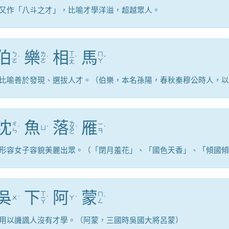
又作「八斗之才」，比喻才學洋溢，超越眾人。
伯
樂
相
馬
ㄒ
ㄅ
ㄌ
ㄇ
ˊ
ˋ
ㄧ
ˋ
ˇ
ㄛ
ㄜ
ㄚ
ㄤ
比喻善於發現、選拔人才。（伯樂，本名孫陽，春秋秦穆公時人，以
沈
魚
落
雁
ㄌ
ㄔ
ㄧ
ˊ
ㄩ
ˊ
ㄨ
ˋ
ˋ
ㄣ
ㄢ
ㄛ
形容女子容貌美麗出眾。（「閉月羞花」、「國色天香」、「傾國傾
吳
下
阿
蒙
ㄒ
ㄇ
ㄨ
ˊ
ㄧ
ˋ
ㄚ
ˋ
ˊ
ㄥ
ㄚ
用以譏諷人沒有才學。（阿蒙，三國時吳國大將呂蒙）