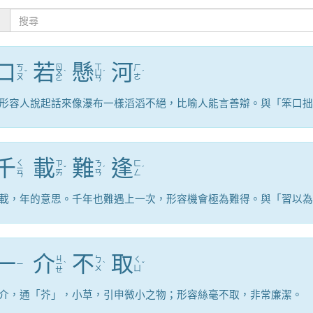
：
口
若
懸
河
ㄖ
ㄒ
ㄎ
ㄏ
ˇ
ㄨ
ˋ
ㄩ
ˊ
ˊ
ㄡ
ㄜ
ㄛ
ㄢ
形容人說起話來像瀑布一樣滔滔不絕，比喻人能言善辯。與「笨口拙
千
載
難
逢
ㄑ
ㄗ
ㄋ
ㄈ
ㄧ
ˇ
ˊ
ˊ
ㄞ
ㄢ
ㄥ
ㄢ
載，年的意思。千年也難遇上一次，形容機會極為難得。與「習以為
一
介
不
取
ㄐ
ㄅ
ㄑ
ㄧ
ㄧ
ˋ
ˋ
ˇ
ㄨ
ㄩ
ㄝ
介，通「芥」，小草，引申微小之物；形容絲毫不取，非常廉潔。