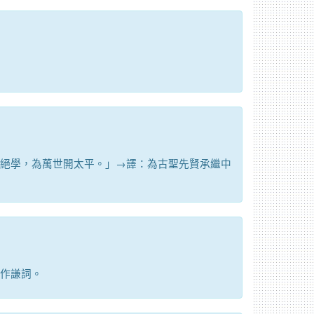
絕學，為萬世開太平。」→譯：為古聖先賢承繼中
作謙詞。