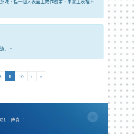
意味，指一個人表面上故作嚴肅，事實上表裡不
遺」。
(目前頁次)
下一頁
最後頁
8
9
10
›
»
1 │ 傳真 ：