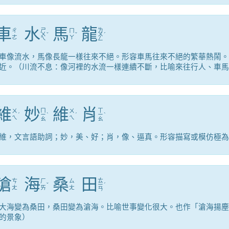
車
水
馬
龍
ㄕ
ㄌ
ㄔ
ㄇ
ㄨ
ˇ
ˇ
ㄨ
ˊ
ㄜ
ㄚ
ㄟ
ㄥ
車像流水，馬像長龍一樣往來不絕。形容車馬往來不絕的繁華熱鬧。
近。（川流不息：像河裡的水流一樣連續不斷，比喻來往行人、車馬
維
妙
維
肖
ㄇ
ㄒ
ㄨ
ㄨ
ˊ
ㄧ
ˋ
ˊ
ㄧ
ˋ
ㄟ
ㄟ
ㄠ
ㄠ
維，文言語助詞；妙，美、好；肖，像、逼真。形容描寫或模仿極為
滄
海
桑
田
ㄊ
ㄘ
ㄏ
ㄙ
ˇ
ㄧ
ˊ
ㄤ
ㄞ
ㄤ
ㄢ
大海變為桑田，桑田變為滄海。比喻世事變化很大。也作「滄海揚塵
的景象）