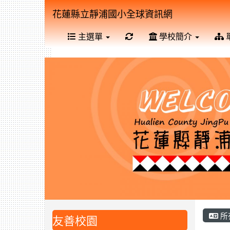
花蓮縣立靜浦國小全球資訊網
重新取得佈景設定
主選單
學校簡介
所
友善校園