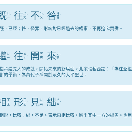
既
往
不
咎
ㄐ
ㄐ
ㄨ
ㄅ
ˋ
ˇ
ˋ
ㄧ
ˋ
ㄧ
ㄤ
ㄨ
ㄡ
既，已經；咎，怪罪。形容對已經過去的錯事，不再追究責備。
繼
往
開
來
ㄐ
ㄨ
ㄎ
ㄌ
ˋ
ˇ
ˊ
ㄧ
ㄤ
ㄞ
ㄞ
指承繼先人的成就，開拓未來的新局面。北宋張載西銘：「為往聖繼
斷的學術，為萬代子孫開創永久的太平聖世。
相
形
見
絀
ㄒ
ㄒ
ㄐ
ㄔ
ㄧ
ㄧ
ˊ
ㄧ
ˋ
ˋ
ㄨ
ㄤ
ㄥ
ㄢ
相形，比較；絀，不足。表示兩相比較，顯出其中一方的拙劣。也用