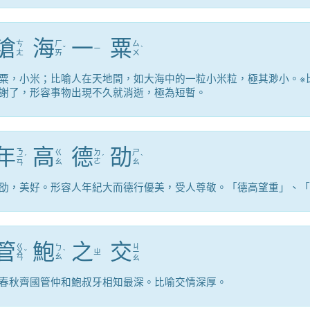
滄
海
一
粟
ㄘ
ㄏ
ㄙ
ˇ
ㄧ
ˋ
ㄤ
ㄞ
ㄨ
粟，小米；比喻人在天地間，如大海中的一粒小米粒，極其渺小。※
謝了，形容事物出現不久就消逝，極為短暫。
年
高
德
劭
ㄋ
ㄍ
ㄉ
ㄕ
ㄧ
ˊ
ˊ
ˋ
ㄠ
ㄜ
ㄠ
ㄢ
劭，美好。形容人年紀大而德行優美，受人尊敬。「德高望重」、「
管
鮑
之
交
ㄍ
ㄐ
ㄅ
ㄨ
ˇ
ˋ
ㄓ
ㄧ
ㄠ
ㄢ
ㄠ
春秋齊國管仲和鮑叔牙相知最深。比喻交情深厚。