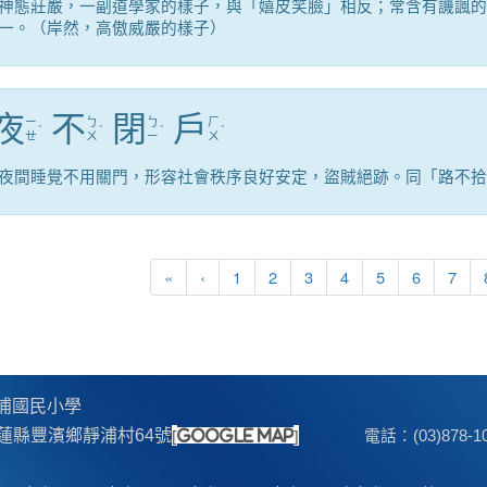
神態莊嚴，一副道學家的樣子，與「嬉皮笑臉」相反；常含有譏諷的
一。（岸然，高傲威嚴的樣子）
夜
不
閉
戶
ㄧ
ㄅ
ㄅ
ㄏ
ˋ
ˋ
ˋ
ˋ
ㄝ
ㄨ
ㄧ
ㄨ
夜間睡覺不用關門，形容社會秩序良好安定，盜賊絕跡。同「路不拾
第一頁
上一頁
«
‹
1
2
3
4
5
6
7
浦國民小學
[
]
 花蓮縣豐濱鄉靜浦村64號
google map
電話：(03)878-102