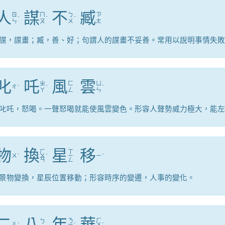
人
謀
不
臧
ㄖ
ㄇ
ㄅ
ㄗ
ˊ
ˊ
ˋ
ㄣ
ㄡ
ㄨ
ㄤ
謀，謀畫；臧，善、好；句謂人的謀畫不妥善。常用以說明事情失敗
叱
吒
風
雲
ㄓ
ㄈ
ㄩ
ㄔ
ˋ
ˋ
ˊ
ㄚ
ㄥ
ㄣ
叱吒，怒喝。一聲怒喝就能使風雲變色。形容人聲勢威力極大，能左
物
換
星
移
ㄏ
ㄒ
ㄨ
ˋ
ㄨ
ˋ
ㄧ
ㄧ
ˊ
ㄢ
ㄥ
景物變換，星辰位置移動；形容時序的變遷，人事的變化。
二
八
年
華
ㄋ
ㄏ
ㄅ
ㄦ
ˋ
ㄧ
ˊ
ㄨ
ˊ