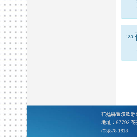
180.
花蓮縣豐濱鄉靜
地址：97792
(03)878-1618