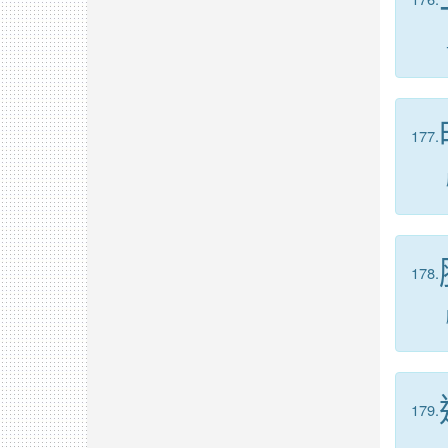
177.
178.
179.