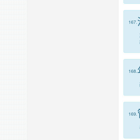
167.
168.
169.