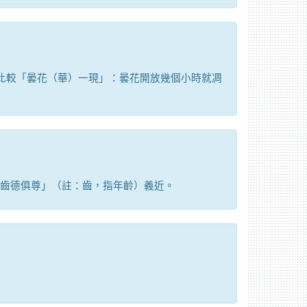
比較「曇花（華）一現」：曇花開放幾個小時就凋
齒德俱尊」（註：齒，指年齡）義近。