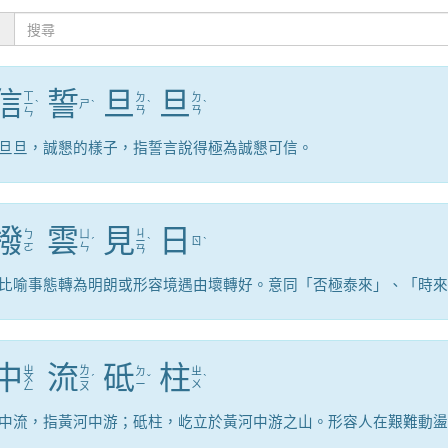
：
信
誓
旦
旦
ㄒ
ㄉ
ㄉ
ㄧ
ˋ
ㄕ
ˋ
ˋ
ˋ
ㄢ
ㄢ
ㄣ
旦旦，誠懇的樣子，指誓言說得極為誠懇可信。
撥
雲
見
日
ㄐ
ㄅ
ㄩ
ˊ
ㄧ
ˋ
ㄖ
ˋ
ㄛ
ㄣ
ㄢ
比喻事態轉為明朗或形容境遇由壞轉好。意同「否極泰來」、「時來
中
流
砥
柱
ㄓ
ㄌ
ㄉ
ㄓ
ㄨ
ㄧ
ˊ
ˇ
ˋ
ㄧ
ㄨ
ㄥ
ㄡ
中流，指黃河中游；砥柱，屹立於黃河中游之山。形容人在艱難動盪