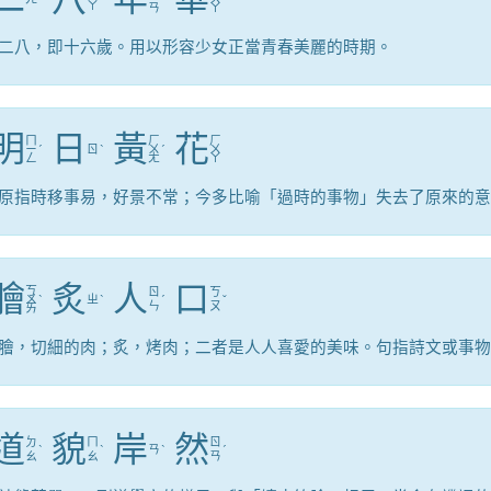
ㄚ
ㄢ
ㄚ
二八，即十六歲。用以形容少女正當青春美麗的時期。
明
日
黃
花
ㄇ
ㄏ
ㄏ
ㄧ
ˊ
ㄖ
ˋ
ㄨ
ˊ
ㄨ
ㄥ
ㄤ
ㄚ
原指時移事易，好景不常；今多比喻「過時的事物」失去了原來的意
膾
炙
人
口
ㄎ
ㄖ
ㄎ
ㄨ
ˋ
ㄓ
ˋ
ˊ
ˇ
ㄣ
ㄡ
ㄞ
膾，切細的肉；炙，烤肉；二者是人人喜愛的美味。句指詩文或事物
道
貌
岸
然
ㄉ
ㄇ
ㄖ
ˋ
ˋ
ㄢ
ˋ
ˊ
ㄠ
ㄠ
ㄢ