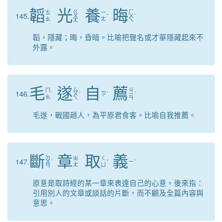
韜
光
養
晦
ㄍ
ㄏ
ㄊ
ㄧ
145.
ㄨ
ˇ
ㄨ
ˋ
ㄠ
ㄤ
ㄤ
ㄟ
韜，隱藏；晦，昏暗。比喻把聲名或才華隱藏起來不
外露。
毛
遂
自
薦
ㄙ
ㄐ
ㄇ
146.
ˊ
ㄨ
ˋ
ㄗ
ˋ
ㄧ
ˋ
ㄠ
ㄟ
ㄢ
毛遂，戰國趙人，為平原君食客。比喻自我推薦。
斷
章
取
義
ㄉ
ㄓ
ㄑ
147.
ㄨ
ˋ
ˇ
ㄧ
ˋ
ㄤ
ㄩ
ㄢ
原意是取詩經的某一章來表達自己的心意。後來指：
引用別人的文章或談話的片斷，而不顧及全篇內容與
意思。