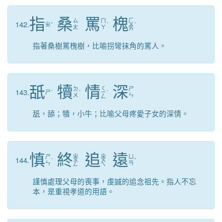
指
桑
罵
槐
ㄏ
ㄙ
ㄇ
142.
ㄓ
ˇ
ˋ
ㄨ
ˊ
ㄤ
ㄚ
ㄞ
指著桑樹罵槐樹，比喻拐彎抹角的罵人。
舐
犢
情
深
ㄑ
ㄉ
ㄕ
143.
ㄕ
ˋ
ˊ
ㄧ
ˊ
ㄨ
ㄣ
ㄥ
舐，舔；犢，小牛；比喻父母疼愛子女的深情。
慎
終
追
遠
ㄓ
ㄓ
ㄕ
ㄩ
144.
ˋ
ㄨ
ㄨ
ˇ
ㄣ
ㄢ
ㄥ
ㄟ
謹慎處理父母的喪事，虔誠的追念祖先。指人不忘
本，是重視孝道的用語。