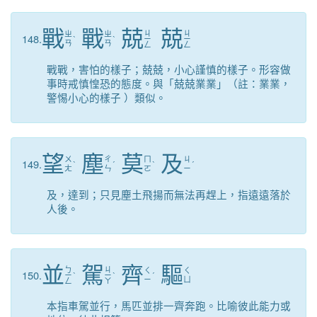
戰
戰
兢
兢
ㄐ
ㄐ
ㄓ
ㄓ
148.
ˋ
ˋ
ㄧ
ㄧ
ㄢ
ㄢ
ㄥ
ㄥ
戰戰，害怕的樣子；兢兢，小心謹慎的樣子。形容做
事時戒慎惶恐的態度。與「兢兢業業」（註：業業，
警惕小心的樣子 ）類似。
望
塵
莫
及
ㄨ
ㄔ
ㄇ
ㄐ
149.
ˋ
ˊ
ˋ
ˊ
ㄤ
ㄣ
ㄛ
ㄧ
及，達到；只見塵土飛揚而無法再趕上，指遠遠落於
人後。
並
駕
齊
驅
ㄅ
ㄐ
ㄑ
ㄑ
150.
ㄧ
ˋ
ㄧ
ˋ
ˊ
ㄧ
ㄩ
ㄥ
ㄚ
本指車駕並行，馬匹並排一齊奔跑。比喻彼此能力或