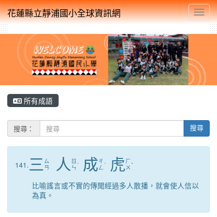
花蓮縣立靜浦國小全球資訊網
Toggl
所有成語
搜尋：
搜尋
三
人
成
虎
ㄙ
ㄖ
ㄔ
ㄏ
141.
ˊ
ˊ
ˇ
ㄢ
ㄣ
ㄥ
ㄨ
比喻謠言或不實的傳聞經過多人散播，就會使人信以
為真。