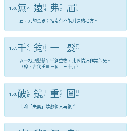
無
遠
弗
屆
ㄐ
ㄩ
ㄈ
156.
ㄨ
ˊ
ˇ
ˊ
ㄧ
ˋ
ㄢ
ㄨ
ㄝ
屆，到的意思；指沒有不能到達的地方。
千
鈞
一
髮
ㄑ
ㄐ
ㄈ
157.
ㄧ
ㄩ
ㄧ
ˇ
ㄚ
ㄢ
ㄣ
以一根頭髮懸吊千鈞重物，比喻情況非常危急。
（鈞，古代重量單位，三十斤）
破
鏡
重
圓
ㄐ
ㄔ
ㄆ
ㄩ
158.
ˋ
ㄧ
ˋ
ㄨ
ˊ
ˊ
ㄛ
ㄢ
ㄥ
ㄥ
比喻「夫妻」離散後又再復合。