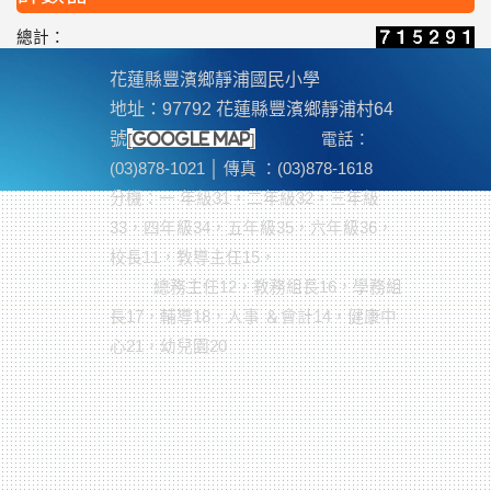
總計：
花蓮縣豐濱鄉靜浦國民小學
地址：97792 花蓮縣豐濱鄉靜浦村64
[
]
號
google map
電話：
(03)878-1021 │ 傳真 ：(03)878-1618
分機
：一 年級31，二年級32，三年級
33，四年級34，五年級35，六年級36，
校長11，教導主任15，
總務主任12，教務組長16，學務組
長17，輔導18，人事 ＆會計14，健康中
心21，幼兒園20