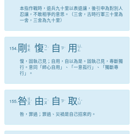
本指作戰時，退兵九十里以表退讓，後引申為對別人
忍讓，不敢相爭的意思。（三舍，古時行軍三十里為
一舍，三舍為九十里）
剛
愎
自
用
ㄍ
ㄅ
ㄩ
154.
ˋ
ㄗ
ˋ
ˋ
ㄤ
ㄧ
ㄥ
愎，固執己見；自用，自以為是。固執己見，專斷獨
行。意同「師心自用」、「一意孤行」、「獨斷專
行」。
咎
由
自
取
ㄐ
ㄧ
ㄑ
155.
ㄧ
ˋ
ˊ
ㄗ
ˋ
ˇ
ㄡ
ㄩ
ㄡ
咎，罪過；罪過、災禍是自己招來的。