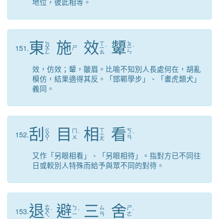
地位，彼此相等。
東
施
效
顰
ㄉ
ㄒ
ㄆ
151.
ㄨ
ㄕ
ㄧ
ˋ
ㄧ
ˊ
ㄥ
ㄠ
ㄣ
效，仿效；顰，皺眉。比喻不知別人長處何在，胡亂
模仿，結果適得其反。「邯鄲學步」、「畫虎類犬」
義同。
刮
目
相
看
ㄍ
ㄒ
ㄇ
ㄎ
152.
ㄨ
ˋ
ㄧ
ˋ
ㄨ
ㄢ
ㄚ
ㄤ
又作「另眼相看」、「另眼相待」。指對方已不同往
日或較別人特殊而給予與眾不同的對待。
退
避
三
舍
ㄊ
ㄅ
ㄙ
ㄕ
153.
ㄨ
ˋ
ˋ
ˋ
ㄧ
ㄢ
ㄜ
ㄟ