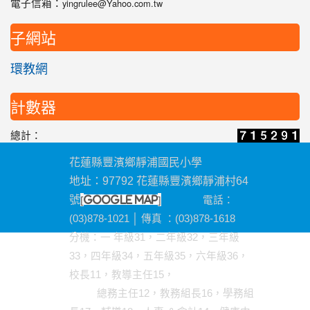
電子信箱：
yingrulee@Yahoo.com.tw
子網站
環教網
計數器
總計：
花蓮縣豐濱鄉靜浦國民小學
地址：97792 花蓮縣豐濱鄉靜浦村64
[
]
號
google map
電話：
(03)878-1021 │ 傳真 ：(03)878-1618
分機
：一 年級31，二年級32，三年級
33，四年級34，五年級35，六年級36，
校長11，教導主任15，
總務主任12，教務組長16，學務組