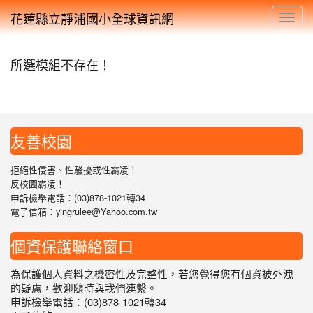
花蓮縣立靜浦國小全球資訊網
Toggl
所選模組不存在！
友善校園
拒絕性侵害、性騷擾或性霸凌！
反校園霸凌！
申訴檢舉電話：(03)878-1021轉34
電子信箱：yingrulee@Yahoo.com.tw
個資保護聯絡窗口
為保護個人資料之機密性及完整性，若您覺得您有個資被外洩
的疑慮，歡迎隨時與我們連繫。
申訴檢舉電話：(03)878-1021轉34