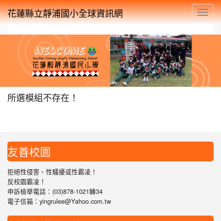
花蓮縣立靜浦國小全球資訊網
Toggl
所選模組不存在！
友善校園
拒絕性侵害、性騷擾或性霸凌！
反校園霸凌！
申訴檢舉電話：(03)878-1021轉34
電子信箱：yingrulee@Yahoo.com.tw