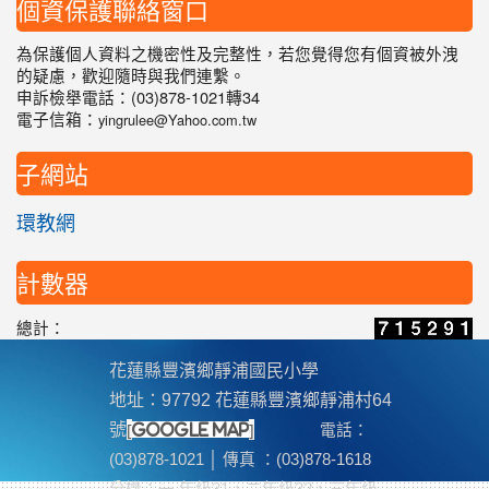
個資保護聯絡窗口
為保護個人資料之機密性及完整性，若您覺得您有個資被外洩
的疑慮，歡迎隨時與我們連繫。
申訴檢舉電話：(03)878-1021轉34
電子信箱：
yingrulee@Yahoo.com.tw
子網站
環教網
計數器
總計：
花蓮縣豐濱鄉靜浦國民小學
地址：97792 花蓮縣豐濱鄉靜浦村64
[
]
號
google map
電話：
(03)878-1021 │ 傳真 ：(03)878-1618
分機
：一 年級31，二年級32，三年級