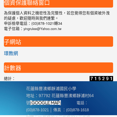
個資保護聯絡窗口
為保護個人資料之機密性及完整性，若您覺得您有個資被外洩
的疑慮，歡迎隨時與我們連繫。
申訴檢舉電話：(03)878-1021轉34
電子信箱：
yingrulee@Yahoo.com.tw
子網站
環教網
計數器
總計：
花蓮縣豐濱鄉靜浦國民小學
地址：97792 花蓮縣豐濱鄉靜浦村64
[
]
號
google map
電話：
(03)878-1021 │ 傳真 ：(03)878-1618
分機
：一 年級31，二年級32，三年級