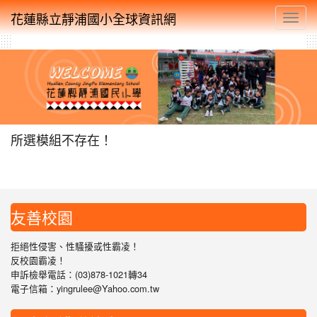
花蓮縣立靜浦國小全球資訊網
Toggl
所選模組不存在！
友善校園
拒絕性侵害、性騷擾或性霸凌！
反校園霸凌！
申訴檢舉電話：(03)878-1021轉34
電子信箱：yingrulee@Yahoo.com.tw