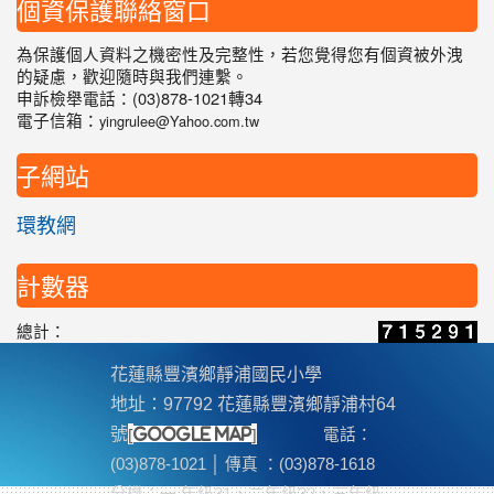
個資保護聯絡窗口
為保護個人資料之機密性及完整性，若您覺得您有個資被外洩
的疑慮，歡迎隨時與我們連繫。
申訴檢舉電話：(03)878-1021轉34
電子信箱：
yingrulee@Yahoo.com.tw
子網站
環教網
計數器
總計：
花蓮縣豐濱鄉靜浦國民小學
地址：97792 花蓮縣豐濱鄉靜浦村64
[
]
號
google map
電話：
(03)878-1021 │ 傳真 ：(03)878-1618
分機
：一 年級31，二年級32，三年級