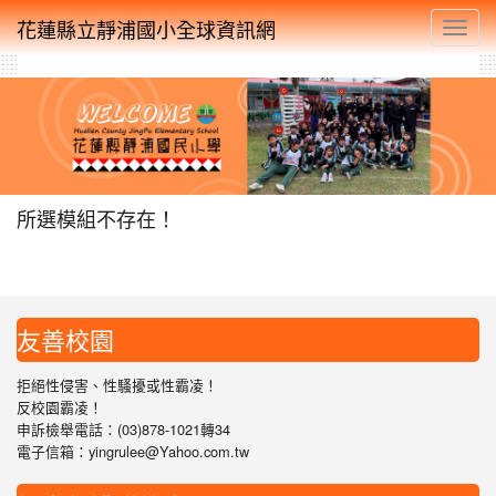
花蓮縣立靜浦國小全球資訊網
Toggl
所選模組不存在！
友善校園
拒絕性侵害、性騷擾或性霸凌！
反校園霸凌！
申訴檢舉電話：(03)878-1021轉34
電子信箱：yingrulee@Yahoo.com.tw