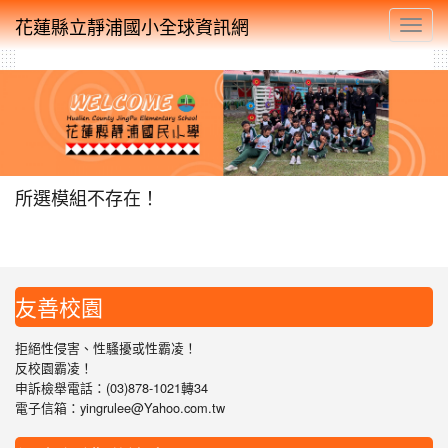
花蓮縣立靜浦國小全球資訊網
Toggl
所選模組不存在！
友善校園
拒絕性侵害、性騷擾或性霸凌！
反校園霸凌！
申訴檢舉電話：(03)878-1021轉34
電子信箱：yingrulee@Yahoo.com.tw