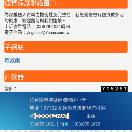
個資保護聯絡窗口
為保護個人資料之機密性及完整性，若您覺得您有個資被外洩
的疑慮，歡迎隨時與我們連繫。
申訴檢舉電話：(03)878-1021轉34
電子信箱：
yingrulee@Yahoo.com.tw
子網站
環教網
計數器
總計：
花蓮縣豐濱鄉靜浦國民小學
地址：97792 花蓮縣豐濱鄉靜浦村64
[
]
號
google map
電話：
(03)878-1021 │ 傳真 ：(03)878-1618
分機
：一 年級31，二年級32，三年級