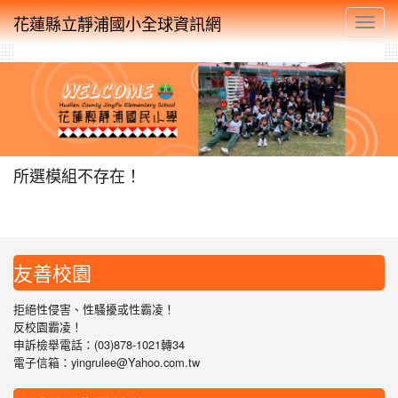
花蓮縣立靜浦國小全球資訊網
Toggl
所選模組不存在！
友善校園
拒絕性侵害、性騷擾或性霸凌！
反校園霸凌！
申訴檢舉電話：(03)878-1021轉34
電子信箱：yingrulee@Yahoo.com.tw