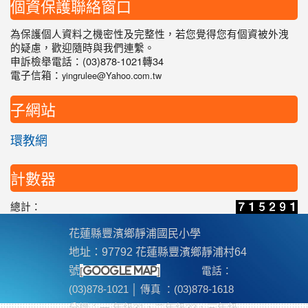
個資保護聯絡窗口
為保護個人資料之機密性及完整性，若您覺得您有個資被外洩
的疑慮，歡迎隨時與我們連繫。
申訴檢舉電話：(03)878-1021轉34
電子信箱：
yingrulee@Yahoo.com.tw
子網站
環教網
計數器
總計：
花蓮縣豐濱鄉靜浦國民小學
地址：97792 花蓮縣豐濱鄉靜浦村64
[
]
號
google map
電話：
(03)878-1021 │ 傳真 ：(03)878-1618
分機
：一 年級31，二年級32，三年級