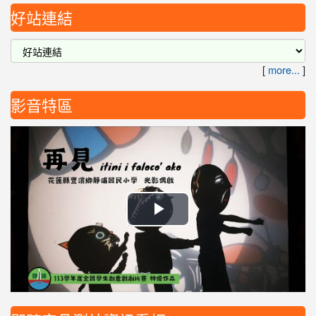
好站連結
[
more...
]
影音特區
播
放
影