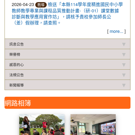
2026-04-23
檢送「本縣114學年度精進國民中小學
教導
教師教學專業與課程品質推動計畫-（研-01）課堂數據
診斷與教學應用實作坊」，請核予貴校參加師長公
（差）假辦理，請查照。
[
more...
]
訊息公告
榮譽榜
感恩的心
法規公告
新聞報導
網路相簿
平等國小校際交流
活動照片