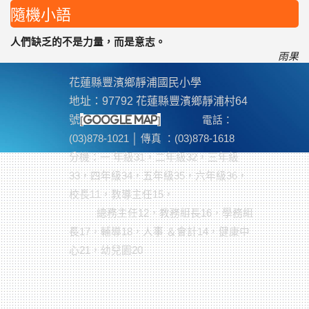
隨機小語
人們缺乏的不是力量，而是意志。
雨果
花蓮縣豐濱鄉靜浦國民小學
地址：97792 花蓮縣豐濱鄉靜浦村64
[
]
號
google map
電話：
(03)878-1021 │ 傳真 ：(03)878-1618
分機
：一 年級31，二年級32，三年級
33，四年級34，五年級35，六年級36，
校長11，教導主任15，
總務主任12，教務組長16，學務組
長17，輔導18，人事 ＆會計14，健康中
心21，幼兒園20