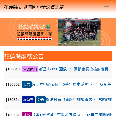
花蓮縣立靜浦國小全球資訊網
Toggl
花蓮縣處務公告
[130849]
辦理「2026國際少年運動會賽後檢討會議」
會議通知
[130802]
有關本中心發放115學年度本縣國小一年級新生
公告
[130851]
檢送教育部新版申請調查書、申復審請書
極重要
公告
[130781]
【第1次催辦】有關本府補助「115年度補助國民
催繳