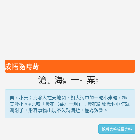
成語隨時背
滄
海
一
粟
ㄘ
ㄏ
ㄙ
ㄧ
ˇ
ˋ
ㄤ
ㄞ
ㄨ
粟，小米；比喻人在天地間，如大海中的一粒小米粒，極
其渺小。※比較「曇花（華）一現」：曇花開放幾個小時就
凋謝了，形容事物出現不久就消逝，極為短暫。
觀看完整成語資料