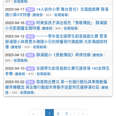
327 /
新聞報導
)
2023-04-17
14人迷你小學 舞台發光》全國戲劇賽 靜浦
資訊
國小第5次特優
(
羅雉傑
/ 923 /
新聞報導
)
2023-04-16
阿美族孩子演出祖先「勇敢傳說」 靜浦國
資訊
小光影戲獲全國特優
(
羅雉傑
/ 845 /
新聞報導
)
2023-04-12
一一一學年度全國學生創意戲劇比賽 豐濱
資訊
靜浦國小與壽豐水璉國小分別榮獲現代偶戲類-光影偶戲組特
優
(
羅雉傑
/ 955 /
新聞報導
)
2023-04-12
靜浦國小《勇敢傳說》再得佳績
(
羅雉傑
/
資訊
880 /
新聞報導
)
2023-04-10
全國學生創意戲劇比賽花蓮登場 160支隊伍
資訊
參賽
(
羅雉傑
/ 853 /
新聞報導
)
2023-03-22
首度跨出雙北 第一社福行動玩具車推動偏
資訊
鄉早療觀念 與全聯行動超市車聯手送愛到花蓮靜浦社區
(
羅雉
傑
/ 436 /
新聞報導
)
(目前頁次)
下一頁
最後頁
«
‹
1
2
3
›
»