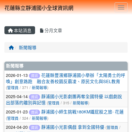
花蓮縣立靜浦國小全球資訊網
Toggl
本站消息
分月文章
回首頁
新聞報導
文章列表
新聞報導
2026-01-13
花蓮縣豐濱鄉靜浦國小舉辦「太陽勇士的呼
資訊
喚」創意路跑 融合友善校園反霸凌、原民文化與SEL教育
(
管理員
/ 371 /
新聞報導
)
2025-04-14
靜浦國小光影劇團再奪全國特優 以戲劇說
資訊
出部落的離別與記憶
(
管理員
/ 315 /
新聞報導
)
2025-01-23
靜浦國小師生挑戰180KM鐵屁股之旅- 花蓮
資訊
(
管理員
/ 324 /
新聞報導
)
2024-04-20
靜浦國小光影偶戲 拿到全國特優
(
管理員
/
資訊