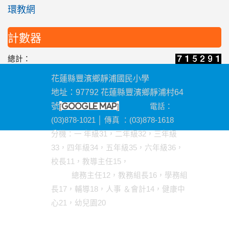
環教網
計數器
總計：
花蓮縣豐濱鄉靜浦國民小學
地址：97792 花蓮縣豐濱鄉靜浦村64
[
]
號
google map
電話：
(03)878-1021 │ 傳真 ：(03)878-1618
分機
：一 年級31，二年級32，三年級
33，四年級34，五年級35，六年級36，
校長11，教導主任15，
總務主任12，教務組長16，學務組
長17，輔導18，人事 ＆會計14，健康中
心21，幼兒園20