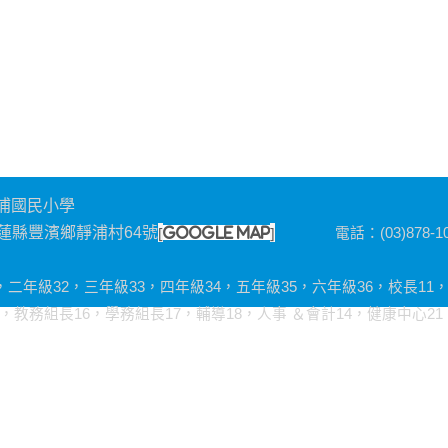
浦國民小學
[
]
 花蓮縣豐濱鄉靜浦村64號
google map
電話：(03)878-102
1，二年級32，三年級33，四年級34，五年級35，六年級36，校長11
務組長16，學務組長17，輔導18，人事 ＆會計14，健康中心21