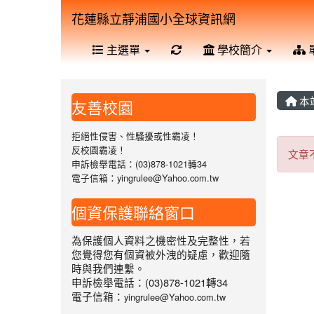
花蓮縣立靜浦國小全球資訊網
重新取得佈景設定
主選單
學校簡介
本
友善校園
拒絕性侵害、性騷擾或性霸凌！
文
反校園霸凌！
文章
申訴檢舉電話：(03)878-1021轉34
電子信箱：yingrulee@Yahoo.com.tw
個資保護聯絡窗口
為保護個人資料之機密性及完整性，若
您覺得您有個資被外洩的疑慮，歡迎隨
時與我們連繫。
申訴檢舉電話：(03)878-1021轉34
電子信箱：
yingrulee@Yahoo.com.tw