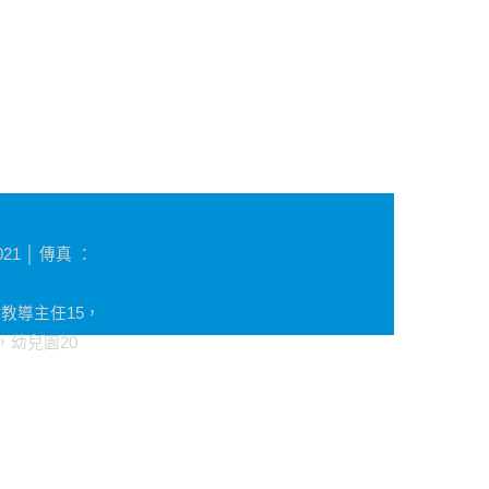
1 │ 傳真 ：
，教導主任15，
，幼兒園20