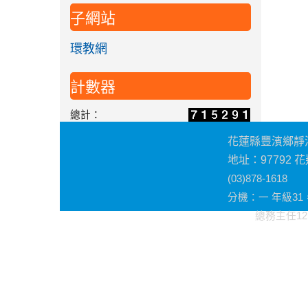
子網站
環教網
計數器
總計：
花蓮縣豐濱鄉靜
地址：97792
(03)878-1618
分機
：一 年級3
總務主任12，教