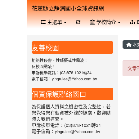
花蓮縣立靜浦國小全球資訊網
重新取得佈景設定
主選單
學校簡介
本
友善校園
拒絕性侵害、性騷擾或性霸凌！
文
反校園霸凌！
文章
申訴檢舉電話：(03)878-1021轉34
電子信箱：yingrulee@Yahoo.com.tw
個資保護聯絡窗口
為保護個人資料之機密性及完整性，若
您覺得您有個資被外洩的疑慮，歡迎隨
時與我們連繫。
申訴檢舉電話：(03)878-1021轉34
電子信箱：
yingrulee@Yahoo.com.tw