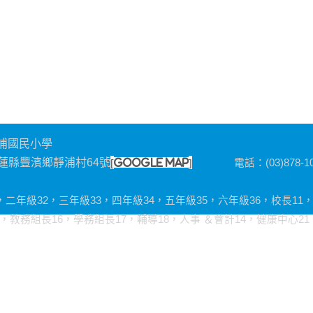
浦國民小學
[
]
 花蓮縣豐濱鄉靜浦村64號
google map
電話：(03)878-102
1，二年級32，三年級33，四年級34，五年級35，六年級36，校長11
務組長16，學務組長17，輔導18，人事 ＆會計14，健康中心21