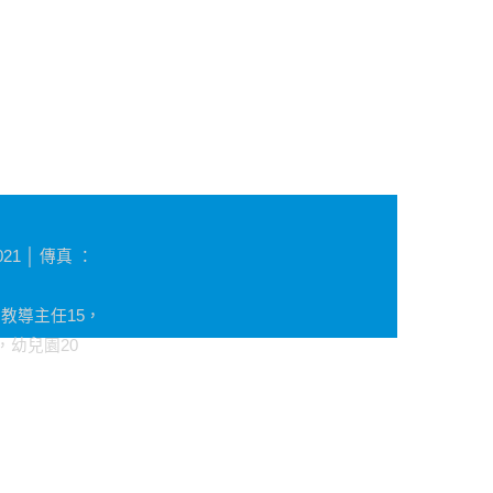
1 │ 傳真 ：
，教導主任15，
，幼兒園20