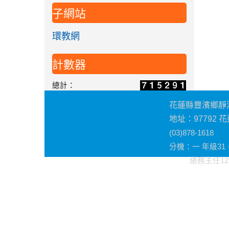
子網站
環教網
計數器
總計：
花蓮縣豐濱鄉靜
地址：97792
(03)878-1618
分機
：一 年級3
總務主任12，教