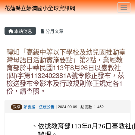
花蓮縣立靜浦國小全球資訊網
Toggl
本站消息
分月文章
轉知「高級中等以下學校及幼兒園推動臺
灣母語日活動實施要點」第2點，業經教
育部於中華民國113年8月26日以臺教社
(四)字第1132402381A號令修正發布，茲
檢送發布令影本及行政規則修正規定各1
份，請查照。
鄭袁媛
-
法規公告
| 2024-09-09 | 點閱數： 452
教導
一、
依據教育部113年8月26日臺教社(四
辦理。