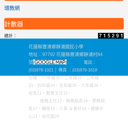
環教網
計數器
總計：
花蓮縣豐濱鄉靜浦國民小學
地址：97792 花蓮縣豐濱鄉靜浦村64
[
]
號
google map
電話：
(03)878-1021 │ 傳真 ：(03)878-1618
分機
：一 年級31，二年級32，三年級
33，四年級34，五年級35，六年級36，
校長11，教導主任15，
總務主任12，教務組長16，學務組
長17，輔導18，人事 ＆會計14，健康中
心21，幼兒園20