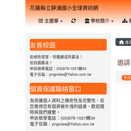
花蓮縣立靜浦國小全球資訊網
重新取得佈景設定
主選單
學校簡介
本
友善校園
拒絕性侵害、性騷擾或性霸凌！
邀請
反校園霸凌！
申訴檢舉電話：(03)878-1021轉34
電子信箱：yingrulee@Yahoo.com.tw
教務
個資保護聯絡窗口
為保護個人資料之機密性及完整性，若
您覺得您有個資被外洩的疑慮，歡迎隨
時與我們連繫。
申訴檢舉電話：(03)878-1021轉34
電子信箱：
yingrulee@Yahoo.com.tw